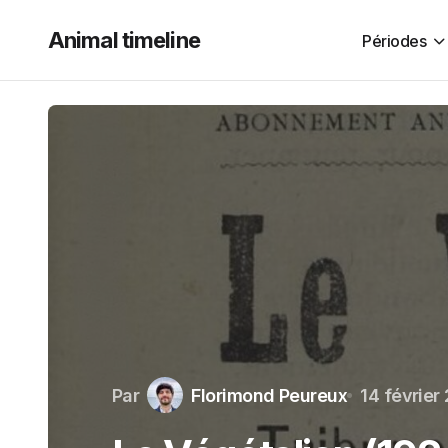
Animal timeline
Périodes
Par
Florimond Peureux
14 février