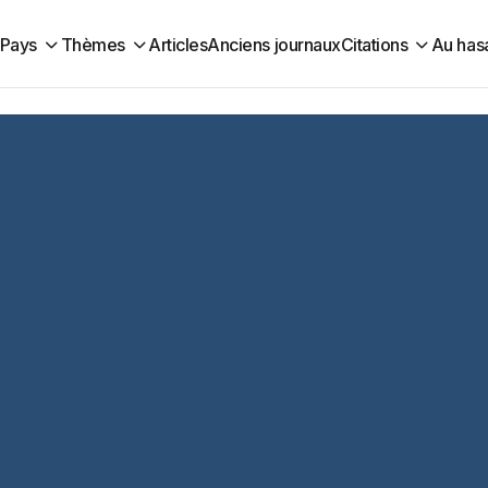
Pays
Thèmes
Articles
Anciens journaux
Citations
Au has