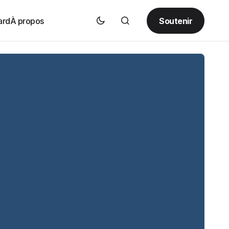
Soutenir
ard
À propos