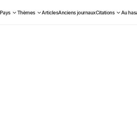
Pays
Thèmes
Articles
Anciens journaux
Citations
Au has