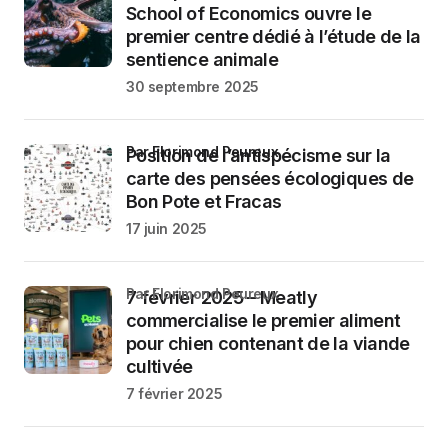
School of Economics ouvre le
premier centre dédié à l’étude de la
sentience animale
30 septembre 2025
par Florimond Peureux
Position de l’antispécisme sur la
carte des pensées écologiques de
Bon Pote et Fracas
17 juin 2025
par Florimond Peureux
7 février 2025 – Meatly
commercialise le premier aliment
pour chien contenant de la viande
cultivée
7 février 2025