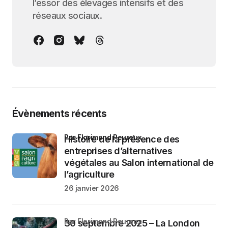
l’essor des élevages intensifs et des
réseaux sociaux.
Évènements récents
par Florimond Peureux
Histoire de la présence des
entreprises d’alternatives
végétales au Salon international de
l’agriculture
26 janvier 2026
par Florimond Peureux
30 septembre 2025 – La London