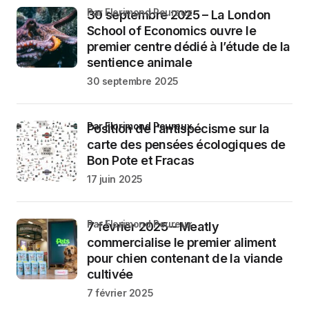
par Florimond Peureux
30 septembre 2025 – La London
School of Economics ouvre le
premier centre dédié à l’étude de la
sentience animale
30 septembre 2025
par Florimond Peureux
Position de l’antispécisme sur la
carte des pensées écologiques de
Bon Pote et Fracas
17 juin 2025
par Florimond Peureux
7 février 2025 – Meatly
commercialise le premier aliment
pour chien contenant de la viande
cultivée
7 février 2025