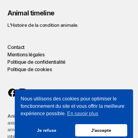
Animal timeline
L'Histoire de la condition animale.
Contact
Mentions légales
Politique de confidentialité
Politique de cookies
Nous utilisons des cookies pour optimiser le
fonctionnement du site et vous offrir la meilleure
expérience possible.
En savoir plus
Animal Timeline
est porté par
Zoographie
, une
association reconnue d'intérêt général qui œuvre à
améliorer la représentation des animaux et de leurs
Je refuse
J'accepte
intérêts.