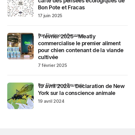
carte des pensées écologiques de
Bon Pote et Fracas
17 juin 2025
par Florimond Peureux
7 février 2025 – Meatly
commercialise le premier aliment
pour chien contenant de la viande
cultivée
7 février 2025
par Florimond Peureux
19 avril 2024 – Déclaration de New
York sur la conscience animale
19 avril 2024