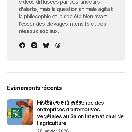
vidéos diffusées par des lanceurs
d’alerte, mais la question animale agitait
la philosophie et la société bien avant
l’essor des élevages intensifs et des
réseaux sociaux.
Évènements récents
par Florimond Peureux
Histoire de la présence des
entreprises d’alternatives
végétales au Salon international de
l’agriculture
26 janvier 2026