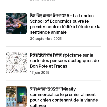
par Florimond Peureux
30 septembre 2025 – La London
School of Economics ouvre le
premier centre dédié à l’étude de la
sentience animale
30 septembre 2025
par Florimond Peureux
Position de l’antispécisme sur la
carte des pensées écologiques de
Bon Pote et Fracas
17 juin 2025
par Florimond Peureux
7 février 2025 – Meatly
commercialise le premier aliment
pour chien contenant de la viande
cultivée