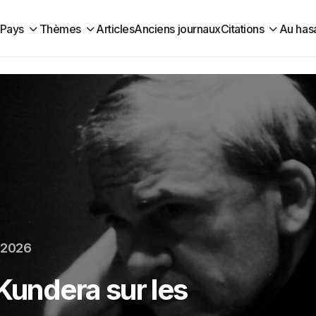
Pays
Thèmes
Articles
Anciens journaux
Citations
Au has
r 2026
 Kundera sur les