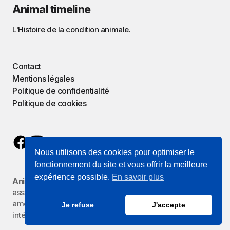
Animal timeline
L'Histoire de la condition animale.
Contact
Mentions légales
Politique de confidentialité
Politique de cookies
Nous utilisons des cookies pour optimiser le
fonctionnement du site et vous offrir la meilleure
expérience possible.
En savoir plus
Animal Timeline
est porté par
Zoographie
, une
association reconnue d'intérêt général qui œuvre à
améliorer la représentation des animaux et de leurs
Je refuse
J'accepte
intérêts.