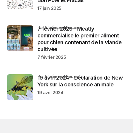
Bon Pote et Fracas
17 juin 2025
par Florimond Peureux
7 février 2025 – Meatly
commercialise le premier aliment
pour chien contenant de la viande
cultivée
7 février 2025
par Florimond Peureux
19 avril 2024 – Déclaration de New
York sur la conscience animale
19 avril 2024