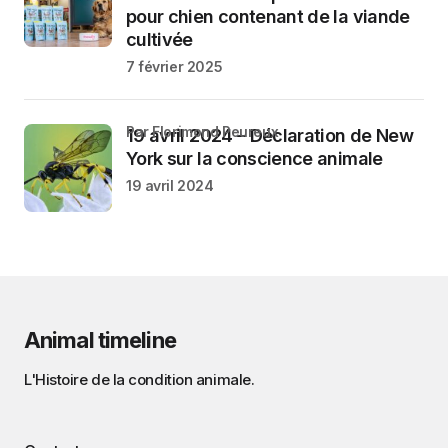
pour chien contenant de la viande
cultivée
7 février 2025
par Florimond Peureux
19 avril 2024 – Déclaration de New
York sur la conscience animale
19 avril 2024
Animal timeline
L'Histoire de la condition animale.