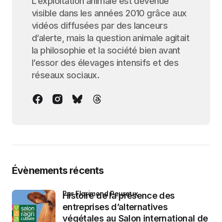
L’exploitation animale est devenue
visible dans les années 2010 grâce aux
vidéos diffusées par des lanceurs
d’alerte, mais la question animale agitait
la philosophie et la société bien avant
l’essor des élevages intensifs et des
réseaux sociaux.
Évènements récents
par Florimond Peureux
Histoire de la présence des
entreprises d’alternatives
végétales au Salon international de