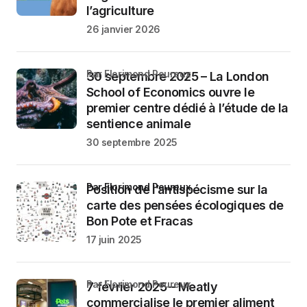
l’agriculture
26 janvier 2026
par Florimond Peureux
30 septembre 2025 – La London
School of Economics ouvre le
premier centre dédié à l’étude de la
sentience animale
30 septembre 2025
par Florimond Peureux
Position de l’antispécisme sur la
carte des pensées écologiques de
Bon Pote et Fracas
17 juin 2025
par Florimond Peureux
7 février 2025 – Meatly
commercialise le premier aliment