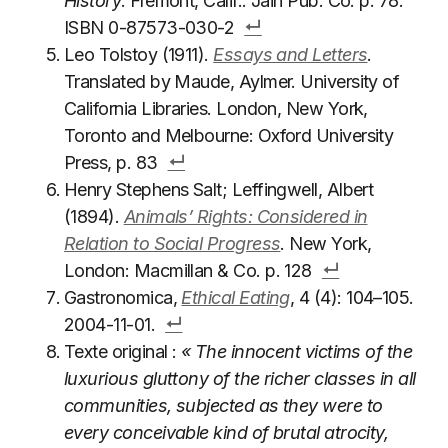
History
. Fremont, Calif.: Jain Pub. Co. p. 78.
ISBN 0-87573-030-2
Leo Tolstoy (1911).
Essays and Letters
.
Translated by Maude, Aylmer. University of
California Libraries. London, New York,
Toronto and Melbourne: Oxford University
Press, p. 83
Henry Stephens Salt; Leffingwell, Albert
(1894).
Animals’ Rights: Considered in
Relation to Social Progress
. New York,
London: Macmillan & Co. p. 128
Gastronomica,
Ethical Eating
, 4 (4): 104–105.
2004-11-01.
Texte original :
« The innocent victims of the
luxurious gluttony of the richer classes in all
communities, subjected as they were to
every conceivable kind of brutal atrocity,