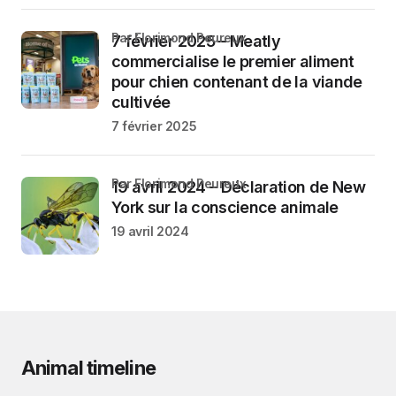
par Florimond Peureux
7 février 2025 – Meatly
commercialise le premier aliment
pour chien contenant de la viande
cultivée
7 février 2025
par Florimond Peureux
19 avril 2024 – Déclaration de New
York sur la conscience animale
19 avril 2024
Animal timeline