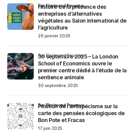
par Florimond Peureux
Histoire de la présence des
entreprises d’alternatives
végétales au Salon international de
l’agriculture
26 janvier 2026
par Florimond Peureux
30 septembre 2025 – La London
School of Economics ouvre le
premier centre dédié à l’étude de la
sentience animale
30 septembre 2025
par Florimond Peureux
Position de l’antispécisme sur la
carte des pensées écologiques de
Bon Pote et Fracas
17 juin 2025