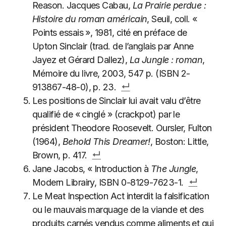
Reason. Jacques Cabau,
La Prairie perdue :
Histoire du roman américain
, Seuil, coll. «
Points essais », 1981, cité en préface de
Upton Sinclair (trad. de l’anglais par Anne
Jayez et Gérard Dallez),
La Jungle : roman
,
Mémoire du livre, 2003, 547 p. (ISBN 2-
913867-48-0), p. 23.
Les positions de Sinclair lui avait valu d’être
qualifié de « cinglé » (crackpot) par le
président Theodore Roosevelt. Oursler, Fulton
(1964),
Behold This Dreamer!
, Boston: Little,
Brown, p. 417.
Jane Jacobs, « Introduction à
The Jungle
,
Modern Librairy, ISBN 0-8129-7623-1.
Le Meat Inspection Act interdit la falsification
ou le mauvais marquage de la viande et des
produits carnés vendus comme aliments et qui