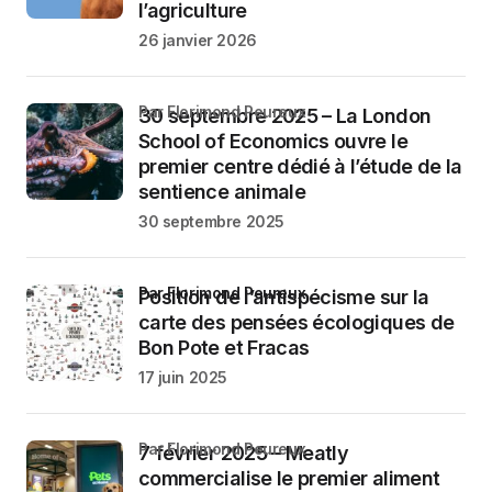
l’agriculture
26 janvier 2026
par Florimond Peureux
30 septembre 2025 – La London
School of Economics ouvre le
premier centre dédié à l’étude de la
sentience animale
30 septembre 2025
par Florimond Peureux
Position de l’antispécisme sur la
carte des pensées écologiques de
Bon Pote et Fracas
17 juin 2025
par Florimond Peureux
7 février 2025 – Meatly
commercialise le premier aliment